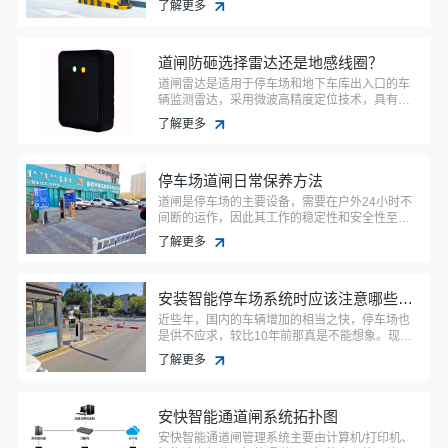
了解更多
程中，车牌识别系统难免会出现一些故障问题，
下面高清车牌识别系统厂家安快智能，详细为您
介绍一些常见的故障问题以及解决方法。
道闸防砸选择雷达还是地感线圈？
道闸雷达是适用于停车场和地下车库出入口的车
辆监测雷达，采用微波高精度定位技术，具有高
精度、免调试、高稳定性等特点，传统的道闸一
了解更多
般是安装地感线圈的，现在越来越多的道闸会选
择安装雷达。
停车场道闸日常保养方法
道闸是停车场的主要设备，需要在户外24小时不
间断的运作，因此其工作的稳定性和安全性至关
重要，除了选择可靠的道闸品牌，还应该注重平
了解更多
时的维护保养。
安装智能停车场系统时应该注意哪些问题
近些年，国内的车辆增加的相当之快，停车场也
是供不应求，较比10年前那真是不能想象。现在
好多国内做停车场事业的公司可以说是很受欢
了解更多
迎，而智能停车场系统就是好多人在选择停车场
时，都会问问是不是智能的，这也大大促使了一
些商业区或居民小区对停车场的改造，安装智能
安快智能通道闸系统拓扑图
停车场系统已经是必然趋势了，那么，安装智能
停车场系统时应该注意哪些问题呢?
安快智能通道闸管理系统主要由计算机/打印机、