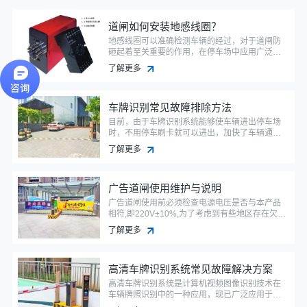
道闸如何安装地感线圈？
地感线圈可以准确检测车辆的经过，对于道闸防
砸起着至关重要的作用，在停车场中应用广泛，
今天安快带大家看看地感线圈如何施工。
了解更多
车牌识别常见故障排除方法
目前，由于车牌识别系统能够使车辆进出停车场
时，不用停车刷卡就可以进出，加快了车辆通行
速度，省去了卡片管理的工作，同时减少了管理
了解更多
人员的开支，所以被广泛应用在各大停车场中。
广告道闸使用维护与说明
广告道闸使用前必须检查电源电压是否与本产品
相符,即220V±10%,为了考虑到有些地区存在欠压
现象,电压低至180V时仍保持可靠的工作性能。
了解更多
高清车牌识别系统常见故障解决方案
高清车牌识别系统是计算机视频图像识别技术在
车辆牌照识别中的一种应用，现已广泛应用于停
车场、高速路口、收费通道等场所。在使用的过