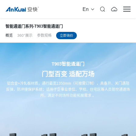
En
智能通道门系列
-
T903智能通道门
概览
360°展示
参数规格
立即询价
T903智能通道门
门型百变 适配万场
铝合金+冷轧板材质，通行最宽1350mm（可按需订制），具备开、关门遇阻
反弹，防冲撞保护系统；适用于企事业单位、学校、住宅区等人员管控通道场
所，满足不同场所功能拓展需求 。