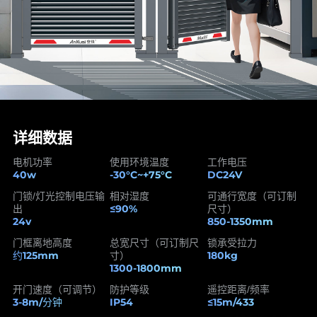
详细数据
电机功率
使用环境温度
工作电压
40w
-30°C~+75°C
DC24V
门锁/灯光控制电压输
相对湿度
可通行宽度（可订制
≤90%
出
尺寸）
24v
850-1350mm
门框离地高度
总宽尺寸（可订制尺
锁承受拉力
约125mm
180kg
寸）
1300-1800mm
开门速度（可调节）
防护等级
遥控距离/频率
3-8m/分钟
IP54
≤15m/433