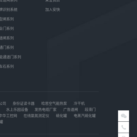
告道闸系列
荣誉资质
牌识别系统
加入安快
型闸系列
业门系列
道闸系列
通门系列
能通道门系列
车石系列
公司
身份证读卡器
哈思空气能热泵
冷干机
水上乐园设备
发热电缆厂家
广告道闸
段滑门
中华工控网
在线氨氮测定仪
硫化罐
电蒸汽硫化罐
罐