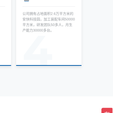
公司拥有占地面积2.6万平方米的
行业高端，
安快科技园，加工装配车间50000
互联、物物
平方米，研发团队50多人，月生
据，也需要
4
产能力30000多台。
闸设施。