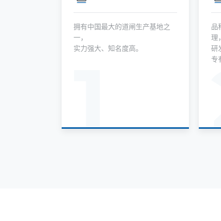
持退换货，
拥有中国最大的道闸生产基地之
品
。
一，
理
实力强大、知名度高。
研
1
专