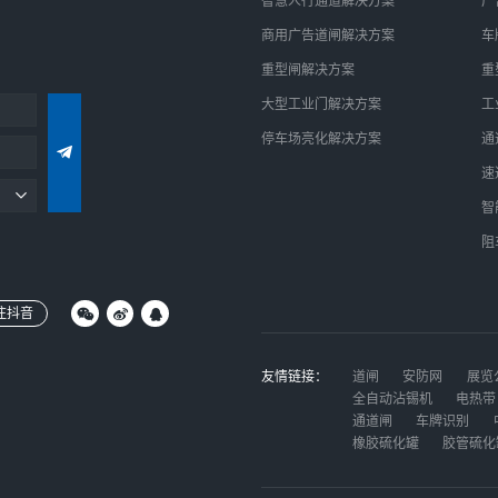
智慧人行通道解决方案
广
商用广告道闸解决方案
车
重型闸解决方案
重
大型工业门解决方案
工
停车场亮化解决方案
通
速
智
阻
注抖音
友情链接：
道闸
安防网
展览
全自动沾锡机
电热带
通道闸
车牌识别
橡胶硫化罐
胶管硫化