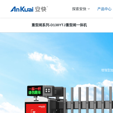
探索安快
产品中心
重型闸系列
-
D138YTJ重型闸一体机
增强型加