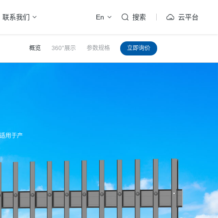
联系我们
En
搜索
云平台
概览
360°展示
参数规格
立即询价
；适用于产