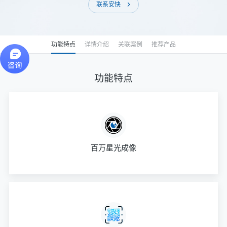
联系安快
功能特点
详情介绍
关联案例
推荐产品
功能特点
百万星光成像