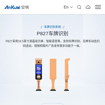
En
//
车牌识别系统
//
P827车牌识别
P827采用18.5英寸液晶显示屏、智能语音等，支持车牌识别、无牌车动态扫
码进出、视频和图片广告发布等多功能于一体。