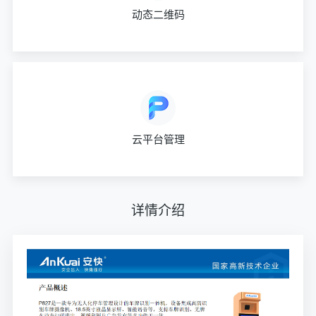
动态二维码
云平台管理
详情介绍