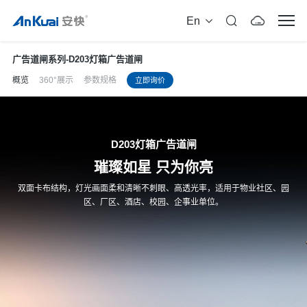
En
广告道闸系列
-
D203灯箱广告道闸
概览
360°展示
参数规格
立即询价
D203灯箱广告道闸
璀璨如星 只为你亮
双面卡布结构，灯光画面柔和清晰不刺眼、高透光率，适用于物业社区、园
区、厂区、酒店、校园、企事业单位。