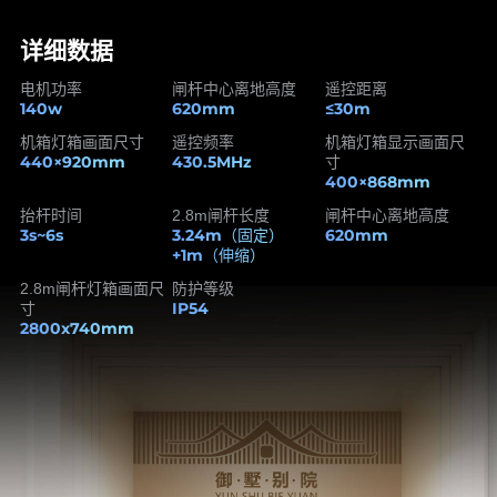
详细数据
电机功率
闸杆中心离地高度
遥控距离
140w
620mm
≤30m
机箱灯箱画面尺寸
遥控频率
机箱灯箱显示画面尺
440×920mm
430.5MHz
寸
400×868mm
抬杆时间
2.8m闸杆长度
闸杆中心离地高度
3s~6s
3.24m（固定）
620mm
+1m（伸缩）
2.8m闸杆灯箱画面尺
防护等级
IP54
寸
2800x740mm