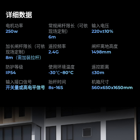
详细数据
电机功率
常规闸杆限长（可依
输入电压
250w
220v±10%
现场定制）
6m
加长闸杆限长（可依
遥控频率
闸杆离地高度
2.4G
1498mm
现场定制）
8m（需加装拉杆）
防护等级
使用环境温度
遥控距离
IP54
-30℃~80°C
≤30m
输入接口信号
抬杆时间
机箱尺寸
开关量或高电平信号
8s~16S
560x650x1650mm