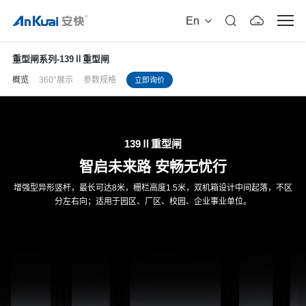
En
重型闸系列
-
139Ⅱ重型闸
概览
360°展示
参数规格
立即询价
139Ⅱ重型闸
智启未来路 安畅无忧行
增强型异形竖杆，最长可达8米，栅栏高度1.5米，双机箱设计中间起落，不区
分左右向；适用于园区、厂区、校园、企业事业单位。